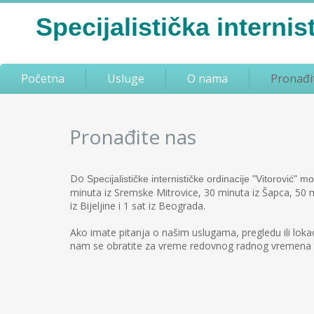
Spe
cijalisti
čka internis
Početna
Usluge
O nama
Pronađi
Pronađite nas
Do
Specijalisti
čke internističke ordinacije "Vitorović" mo
minuta iz Sremske Mitrovice, 30 minuta iz Šapca, 50 
iz Bijeljine i 1 sat iz Beograda.
Ako imate pitanja o našim uslugama, pregledu ili lokac
nam se obratite za vreme redovnog radnog vremena 